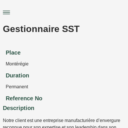
Skip
to
Main
content
Menu
Gestionnaire SST
Place
Montérégie
Duration
Permanent
Reference No
Description
Notre client est une entreprise manufacturière d’envergure
reconnue pour son expertise et son leadership dans son