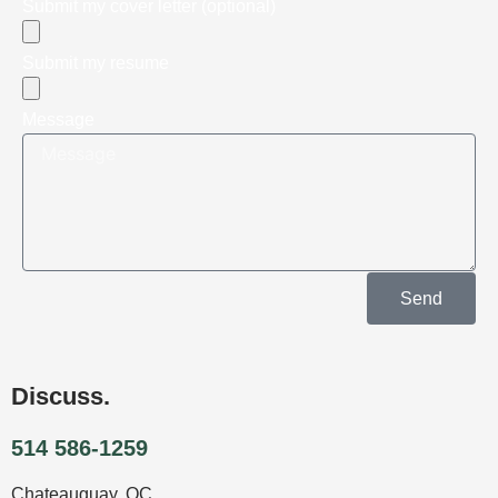
Submit my cover letter (optional)
Submit my resume
Message
Send
Discuss.
514 586-1259
Chateauguay, QC