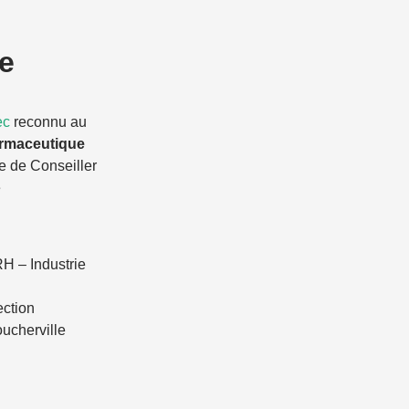
ie
ec
reconnu au
armaceutique
te de Conseiller
e
RH – Industrie
ection
oucherville