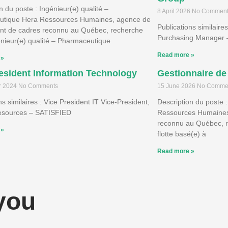
n du poste : Ingénieur(e) qualité –
8 April 2026
No Comment
utique Hera Ressources Humaines, agence de
Publications similaire
nt de cadres reconnu au Québec, recherche
Purchasing Manager –
énieur(e) qualité – Pharmaceutique
Read more »
 »
esident Information Technology
Gestionnaire de 
r 2024
No Comments
15 June 2026
No Comme
ns similaires : Vice President IT Vice-President,
Description du poste :
sources – SATISFIED
Ressources Humaines
reconnu au Québec, r
 »
flotte basé(e) à
Read more »
 you