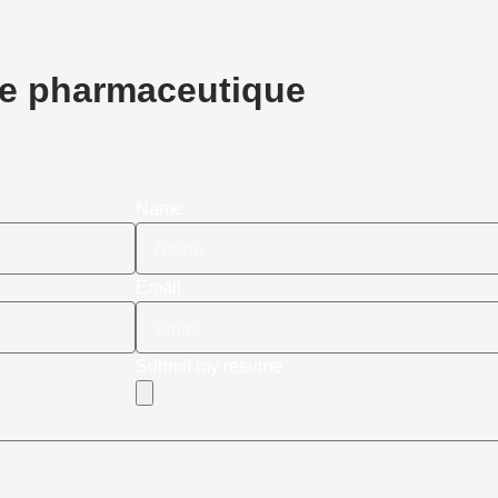
rie pharmaceutique
Name
Email
Submit my resume