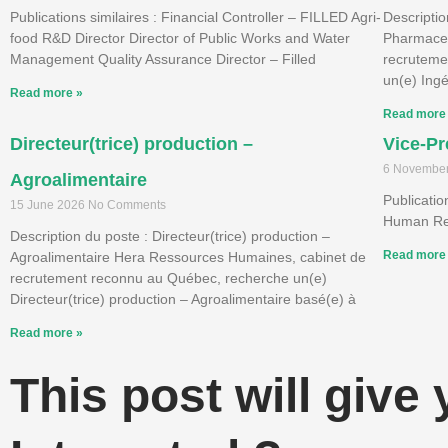
Publications similaires : Financial Controller – FILLED Agri-
Descriptio
food R&D Director Director of Public Works and Water
Pharmace
Management Quality Assurance Director – Filled
recruteme
un(e) Ing
Read more »
Read more
Directeur(trice) production –
Vice-Pr
6 Novembe
Agroalimentaire
Publicatio
15 June 2026
No Comments
Human Re
Description du poste : Directeur(trice) production –
Read more
Agroalimentaire Hera Ressources Humaines, cabinet de
recrutement reconnu au Québec, recherche un(e)
Directeur(trice) production – Agroalimentaire basé(e) à
Read more »
This post will give