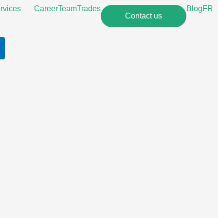
rvices
Career
Team
Trades
Blog
FR
Contact us