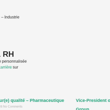
 – Industrie
a RH
 personnalisée
arrière
sur
ur(e) qualité – Pharmaceutique
Vice-President o
026
No Comments
Group