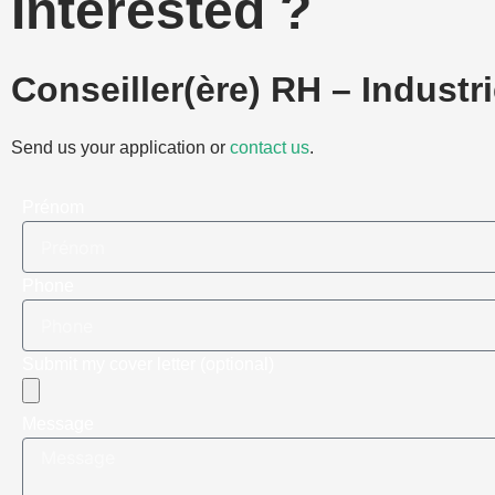
Interested ?
Conseiller(ère) RH – Indust
Send us your application or
contact us
.
Prénom
Phone
Submit my cover letter (optional)
Message