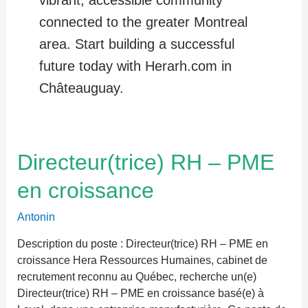
vibrant, accessible community
connected to the greater Montreal
area. Start building a successful
future today with Herarh.com in
Châteauguay.
Directeur(trice)
Directeur(trice) RH – PME
RH
en croissance
–
PME
Antonin
en
croissance
Description du poste : Directeur(trice) RH – PME en
croissance Hera Ressources Humaines, cabinet de
recrutement reconnu au Québec, recherche un(e)
Directeur(trice) RH – PME en croissance basé(e) à