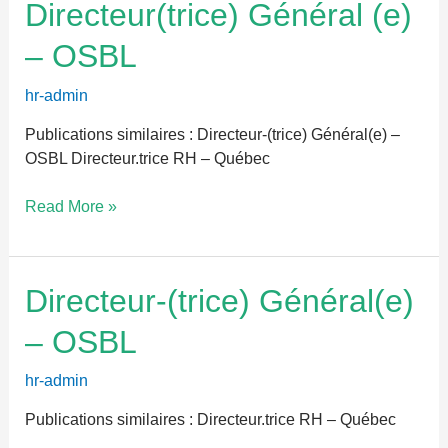
Directeur(trice)
Directeur(trice) Général (e)
Général
– OSBL
(e)
–
hr-admin
OSBL
Publications similaires : Directeur-(trice) Général(e) –
OSBL Directeur.trice RH – Québec
Read More »
Directeur-
Directeur-(trice) Général(e)
(trice)
– OSBL
Général(e)
–
hr-admin
OSBL
Publications similaires : Directeur.trice RH – Québec