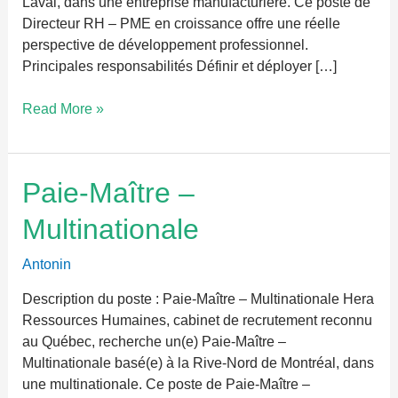
Laval, dans une entreprise manufacturière. Ce poste de
Directeur RH – PME en croissance offre une réelle
perspective de développement professionnel.
Principales responsabilités Définir et déployer […]
Read More »
Paie-
Paie-Maître –
Maître
Multinationale
–
Multinationale
Antonin
Description du poste : Paie-Maître – Multinationale Hera
Ressources Humaines, cabinet de recrutement reconnu
au Québec, recherche un(e) Paie-Maître –
Multinationale basé(e) à la Rive-Nord de Montréal, dans
une multinationale. Ce poste de Paie-Maître –