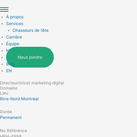
Aller
Main
au
Menu
contenu
À propos
Services
Chasseurs de tête
Carrière
Équipe
Métiers
Nous joindre
Blog
EN
Directeur(trice) marketing digital
Domaine
Lieu
Rive-Nord Montréal
Durée
Permanent
No Référence
HRH-4998