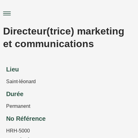
Aller
au
Main
contenu
Menu
Directeur(trice) marketing
et communications
Lieu
Saint-léonard
Durée
Permanent
No Référence
HRH-5000