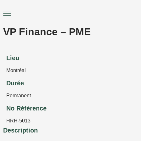
Aller
au
Main
contenu
Menu
VP Finance – PME
Lieu
Montréal
Durée
Permanent
No Référence
HRH-5013
Description