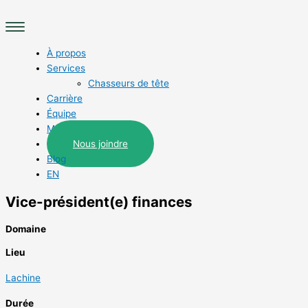
Aller
Main
au
Menu
contenu
À propos
Services
Chasseurs de tête
Carrière
Équipe
Métiers
Nous joindre
Blog
EN
Vice-président(e) finances
Domaine
Lieu
Lachine
Durée