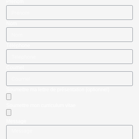
Prénom
Nom
Téléphone
Courriel
Soumettre ma lettre de présentation (optionnel)
Soumettre mon curriculum vitae
Message