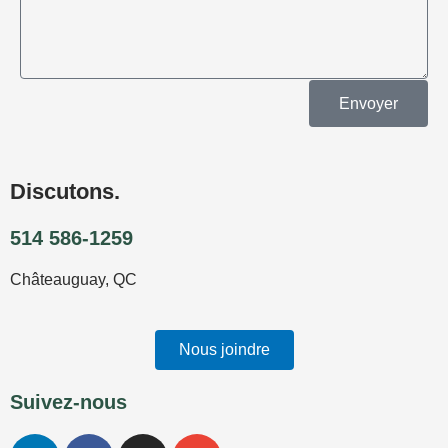
Envoyer
Discutons.
514 586-1259
Châteauguay, QC
Nous joindre
Suivez-nous
L
F
I
E