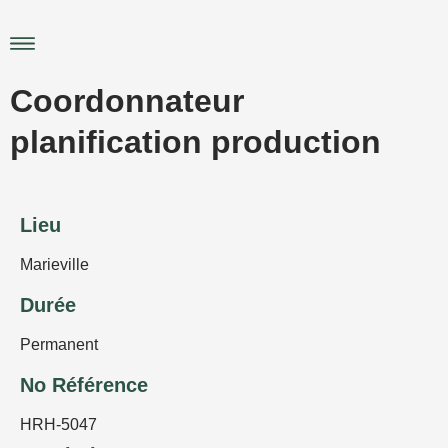
Aller
au
Main
contenu
Menu
Coordonnateur
planification production
Lieu
Marieville
Durée
Permanent
No Référence
HRH-5047