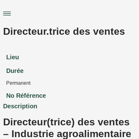
Aller
au
Main
contenu
Menu
Directeur.trice des ventes
Lieu
Durée
Permanent
No Référence
Description
Directeur(trice) des ventes
– Industrie agroalimentaire