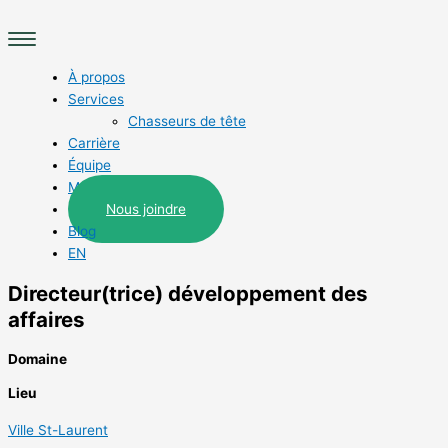
Aller
Main
au
Menu
contenu
À propos
Services
Chasseurs de tête
Carrière
Équipe
Métiers
Nous joindre
Blog
EN
Directeur(trice) développement des
affaires
Domaine
Lieu
Ville St-Laurent