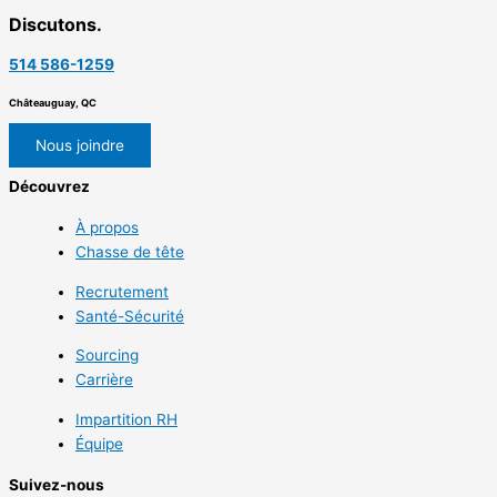
Discutons.
514 586-1259
Châteauguay, QC
Nous joindre
Découvrez
À propos
Chasse de tête
Recrutement
Santé-Sécurité
Sourcing
Carrière
Impartition RH
Équipe
Suivez-nous