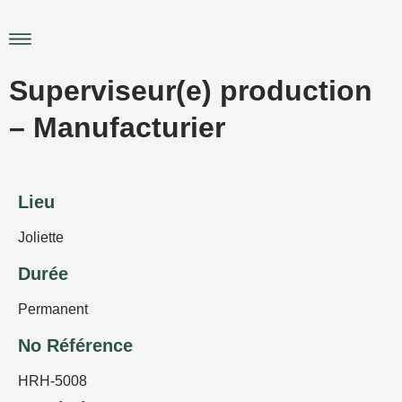
Aller
au
Main
contenu
Menu
Superviseur(e) production
– Manufacturier
Lieu
Joliette
Durée
Permanent
No Référence
HRH-5008