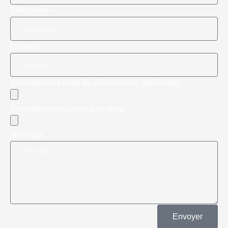
Téléphone
Courriel
Soumettre ma lettre de présentation (optionnel)
Soumettre mon curriculum vitae
Message
Envoyer