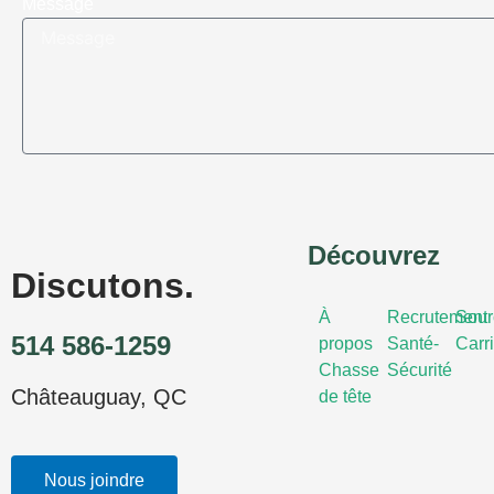
Message
Découvrez
Discutons.
À
Recrutement
Sour
514 586-1259
propos
Santé-
Carr
Chasse
Sécurité
Châteauguay, QC
de tête
Nous joindre