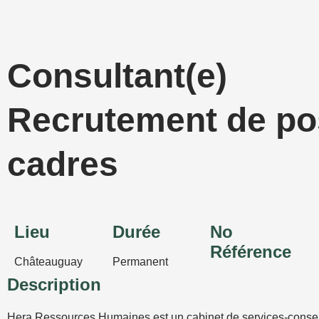
Aller
au
contenu
Consultant(e)
Recrutement de po
cadres
Lieu
Durée
No
Référence
Châteauguay
Permanent
Description
Hera Ressources Humaines est un cabinet de services-consei