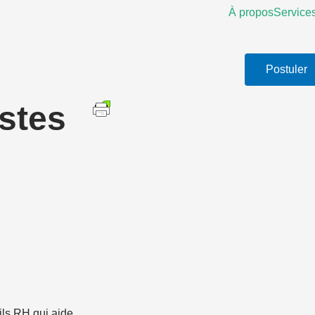
À propos
Service
Postuler
stes
ls RH qui aide