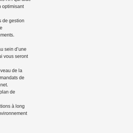
n optimisant
s de gestion
ce
ements.
au sein d’une
ui vous seront
iveau de la
 mandats de
net.
 plan de
ations à long
nvironnement