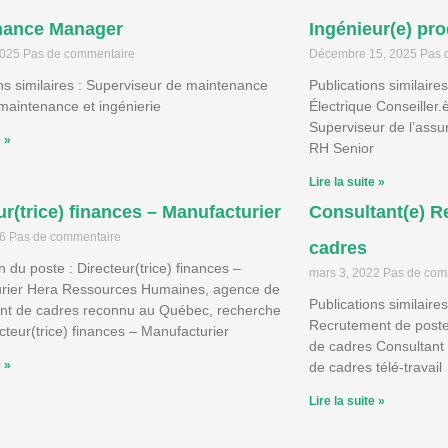
nance Manager
Ingénieur(e) pro
 2025
Pas de commentaire
Décembre 15, 2025
Pas 
ns similaires : Superviseur de maintenance
Publications similaire
maintenance et ingénierie
Électrique Conseiller
Superviseur de l’assur
e »
RH Senior
Lire la suite »
ur(trice) finances – Manufacturier
Consultant(e) R
26
Pas de commentaire
cadres
n du poste : Directeur(trice) finances –
mars 3, 2022
Pas de com
rier Hera Ressources Humaines, agence de
Publications similaire
nt de cadres reconnu au Québec, recherche
Recrutement de poste
cteur(trice) finances – Manufacturier
de cadres Consultant
e »
de cadres télé-travail
Lire la suite »