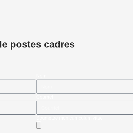
de postes cadres
Nom
Courriel
Soumettre mon curriculum vitae