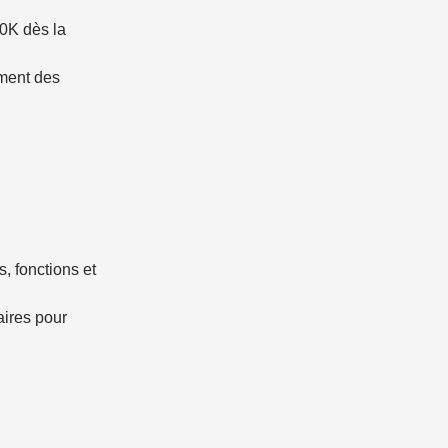
0K dès la
ement des
, fonctions et
aires pour