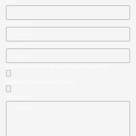
Nom
Téléphone
Courriel
Soumettre ma lettre de présentation (optionnel)
Soumettre mon curriculum vitae
Message