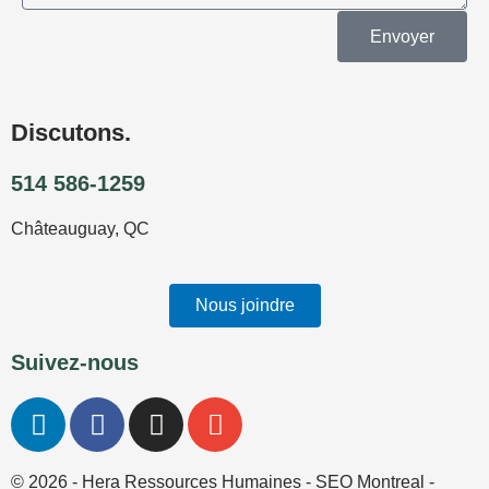
Envoyer
Discutons.
514 586-1259
Châteauguay, QC
Nous joindre
Suivez-nous
L
F
I
E
i
a
n
n
n
c
s
v
© 2026 - Hera Ressources Humaines -
SEO Montreal
-