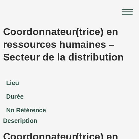
Aller
Main
au
Menu
contenu
Coordonnateur(trice) en
ressources humaines –
Secteur de la distribution
Lieu
Durée
No Référence
Description
Coordonnateur(trice) en