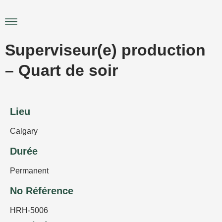
Aller
au
Main
contenu
Menu
Superviseur(e) production
– Quart de soir
Lieu
Calgary
Durée
Permanent
No Référence
HRH-5006