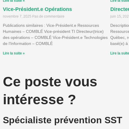
Lire la suite »
Lire la suit
Vice-Président.e Opérations
Directe
novembre 7, 2025
Pas de commentaire
juin 15, 20
Publications similaires : Vice-Président.e Ressources
Descriptio
Humaines – COMBLÉ Vice-président TI Directeur(trice)
Ressource
des opérations – COMBLÉ Vice-Président.e Technologies
Québec, r
de l’Information – COMBLÉ
basé(e) à 
Lire la suite »
Lire la suit
Ce poste vous
intéresse ?
Spécialiste prévention SST