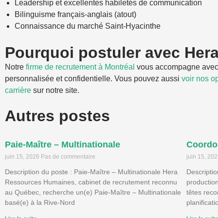
Leadership et excellentes habiletés de communication
Bilinguisme français-anglais (atout)
Connaissance du marché Saint-Hyacinthe
Pourquoi postuler avec Her
Notre
firme de recrutement à Montréal
vous accompagne avec
personnalisée et confidentielle. Vous pouvez aussi
voir nos o
carrière
sur notre site.
Autres postes
Paie-Maître – Multinationale
Coordon
juin 15, 2026
Pas de commentaire
juin 15, 20
Description du poste : Paie-Maître – Multinationale Hera
Descriptio
Ressources Humaines, cabinet de recrutement reconnu
productio
au Québec, recherche un(e) Paie-Maître – Multinationale
têtes rec
basé(e) à la Rive-Nord
planificat