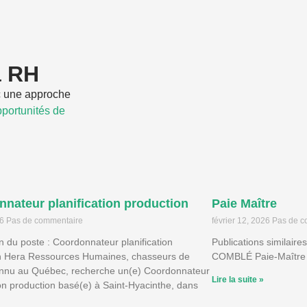
a RH
 une approche
pportunités de
nateur planification production
Paie Maître
26
Pas de commentaire
février 12, 2026
Pas de c
n du poste : Coordonnateur planification
Publications similaire
n Hera Ressources Humaines, chasseurs de
COMBLÉ Paie-Maître s
onnu au Québec, recherche un(e) Coordonnateur
Lire la suite »
ion production basé(e) à Saint-Hyacinthe, dans