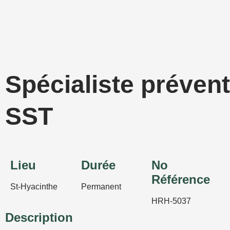
Aller
au
contenu
Spécialiste préven
SST
Lieu
Durée
No
Référence
St-Hyacinthe
Permanent
HRH-5037
Description