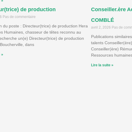
e »
ur(trice) de production
Conseiller.ère A
26
Pas de commentaire
COMBLÉ
n du poste : Directeur(trice) de production Hera
avril 2, 2026
Pas de comm
s Humaines, chasseur de têtes reconnu au
Publications similaires
echerche un(e) Directeur(trice) de production
talents Conseiller(ère)
Boucherville, dans
Conseiller(ère) Rému
e »
Ressources humaines 
Lire la suite »