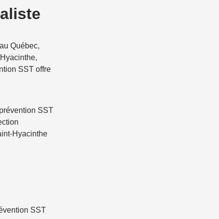
aliste
au Québec,
-Hyacinthe,
ntion SST offre
e prévention SST
ection
aint-Hyacinthe
prévention SST