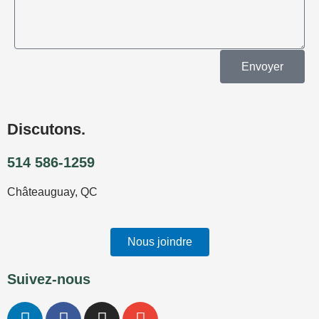
Envoyer
Discutons.
514 586-1259
Châteauguay, QC
Nous joindre
Suivez-nous
L
F
I
E