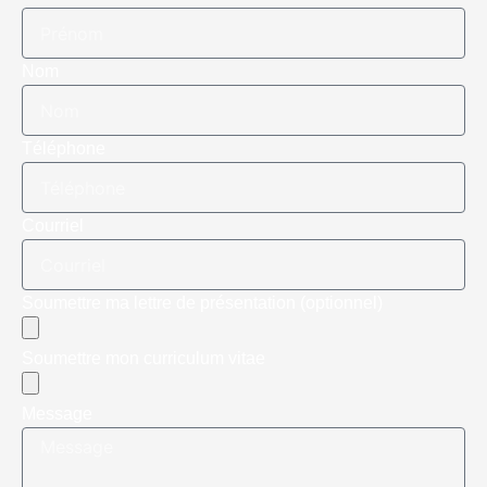
Nom
Téléphone
Courriel
Soumettre ma lettre de présentation (optionnel)
Soumettre mon curriculum vitae
Message