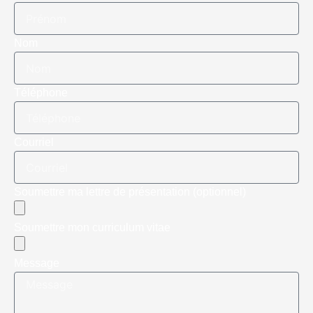
Nom
Téléphone
Courriel
Soumettre ma lettre de présentation (optionnel)
Soumettre mon curriculum vitae
Message