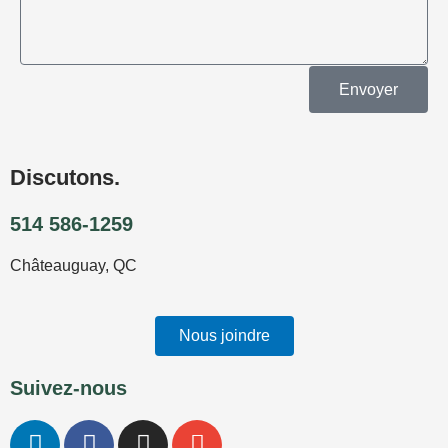
Envoyer
Discutons.
514 586-1259
Châteauguay, QC
Nous joindre
Suivez-nous
L
F
I
E