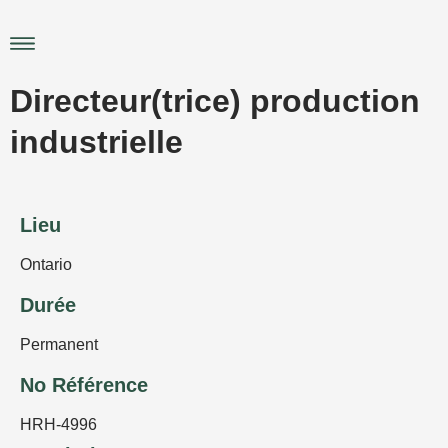
Aller
au
Main
contenu
Menu
Directeur(trice) production
industrielle
Lieu
Ontario
Durée
Permanent
No Référence
HRH-4996