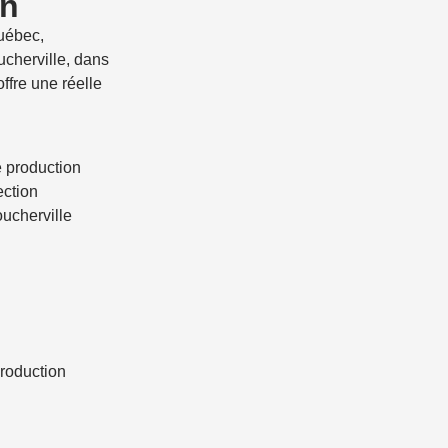
on
uébec,
cherville, dans
ffre une réelle
e production
ection
oucherville
production