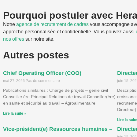
Pourquoi postuler avec Her
Notre
agence de recrutement de cadres
vous accompagne av
approche personnalisée et confidentielle. Vous pouvez aussi
nos offres
sur notre site.
Autres postes
Chief Operating Officer (COO)
Directe
mai 27, 2026
Pas de commentaire
juin 15, 20
Publications similaires : Chargé de projets – génie civil
Descriptio
Conseiller.ère Principal Relations de travail Conseiller(ère)
croissanc
en santé et sécurité au travail – Agroalimentaire
recruteme
Directeur
Lire la suite »
Lire la suit
Vice-président(e) Ressources humaines –
Directe
juin 15, 20