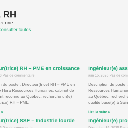
a RH
ec une
consulter toutes
ur(trice) RH – PME en croissance
Ingénieur(e) ass
26
Pas de commentaire
juin 15, 2026
Pas de com
n du poste : Directeur(trice) RH – PME en
Description du poste 
e Hera Ressources Humaines, cabinet de
Ressources Humaines,
nt reconnu au Québec, recherche un(e)
au Québec, recherche
(trice) RH – PME
qualité basé(e) à Sai
e »
Lire la suite »
ur(trice) SSE – Industrie lourde
Ingénieur(e) pro
26
Pas de commentaire
Décembre 15, 2025
Pas 