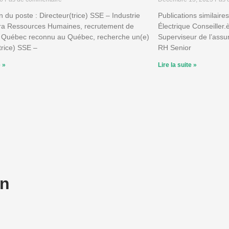
n du poste : Directeur(trice) SSE – Industrie
Publications similaire
ra Ressources Humaines, recrutement de
Électrique Conseiller
 Québec reconnu au Québec, recherche un(e)
Superviseur de l’assur
trice) SSE –
RH Senior
e »
Lire la suite »
on