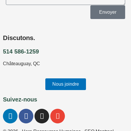
Envoyer
Discutons.
514 586-1259
Châteauguay, QC
Nous joindre
Suivez-nous
L
F
I
E
i
a
n
n
n
c
s
v