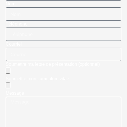
Nom
Téléphone
Courriel
Soumettre ma lettre de présentation (optionnel)
Soumettre mon curriculum vitae
Message