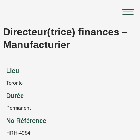
Aller
Main
au
Menu
contenu
Directeur(trice) finances –
Manufacturier
Lieu
Toronto
Durée
Permanent
No Référence
HRH-4984