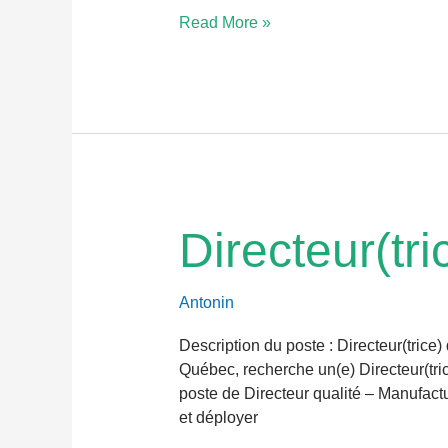
Read More »
Directeur(trice)
Directeur(tri
qualité
–
Manufacturier
Antonin
Description du poste : Directeur(tri
Québec, recherche un(e) Directeur(tri
poste de Directeur qualité – Manufactu
et déployer