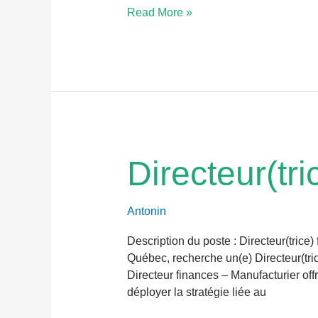
Read More »
Directeur(trice)
Directeur(tr
finances
–
Manufacturier
Antonin
Description du poste : Directeur(tri
Québec, recherche un(e) Directeur(tric
Directeur finances – Manufacturier off
déployer la stratégie liée au