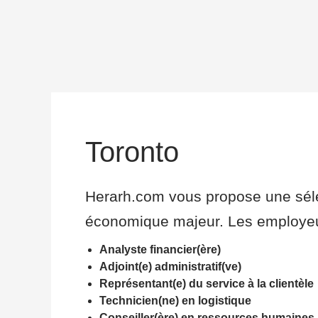
Aller
au
contenu
Toronto
Herarh.com vous propose une séle
économique majeur.
Les employeu
Analyste financier(ère)
Adjoint(e) administratif(ve)
Représentant(e) du service à la clientèle
Technicien(ne) en logistique
Conseiller(ère) en ressources humaines