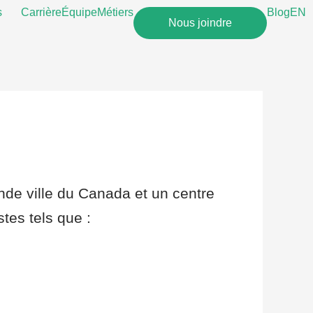
s
Carrière
Équipe
Métiers
Blog
EN
Nous joindre
ande ville du Canada et un centre
tes tels que :