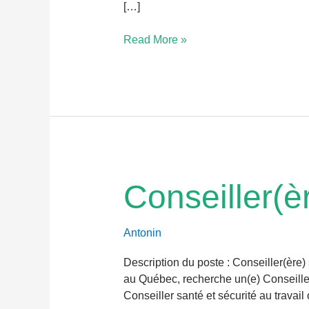
[…]
Read More »
Conseiller(ère)
Conseiller(èr
santé
et
sécurité
Antonin
au
Description du poste : Conseiller(ère
travail
au Québec, recherche un(e) Conseiller
Conseiller santé et sécurité au travai