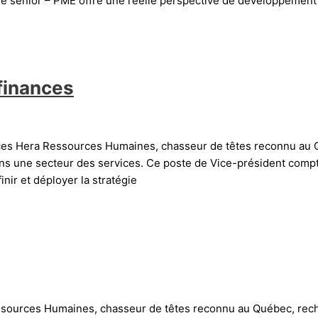
 senior – PME offre une réelle perspective de développement pr
 finances
ances Hera Ressources Humaines, chasseur de têtes reconnu au 
ans une secteur des services. Ce poste de Vice-président compta
nir et déployer la stratégie
essources Humaines, chasseur de têtes reconnu au Québec, rech