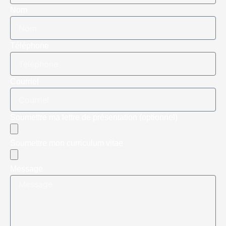
Nom
Téléphone
Courriel
Soumettre ma lettre de présentation (optionnel)
Soumettre mon curriculum vitae
Message