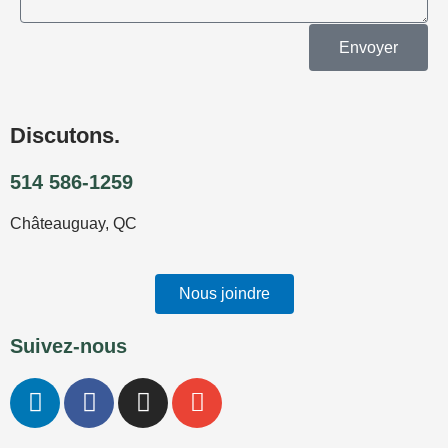
Envoyer
Discutons.
514 586-1259
Châteauguay, QC
Nous joindre
Suivez-nous
L
F
I
E
i
a
n
n
n
c
s
v