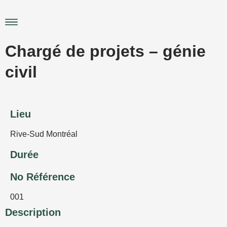
Aller
au
Main
contenu
Menu
Chargé de projets – génie
civil
Lieu
Rive-Sud Montréal
Durée
No Référence
001
Description