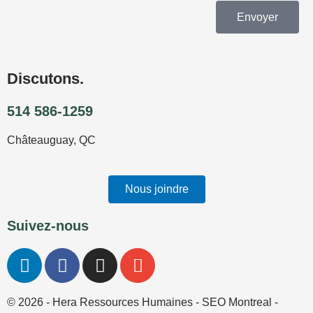
Envoyer
Discutons.
514 586-1259
Châteauguay, QC
Nous joindre
Suivez-nous
L
F
I
E
i
a
n
n
n
c
s
v
© 2026 - Hera Ressources Humaines -
SEO Montreal
-
k
e
t
e