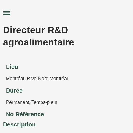
Aller
au
Main
contenu
Menu
Directeur R&D
agroalimentaire
Lieu
Montréal
,
Rive-Nord Montréal
Durée
Permanent
,
Temps-plein
No Référence
Description