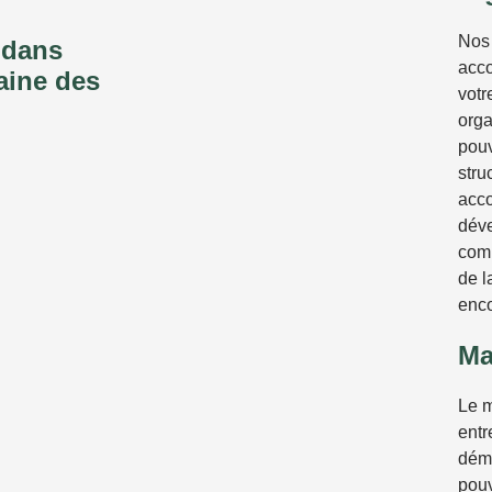
Nos 
 dans
acco
aine des
vot
orga
pouv
stru
acc
dév
comp
de l
enco
Ma
Le m
entr
déma
pouv