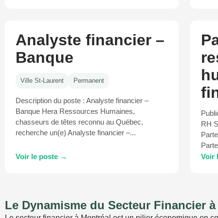
Analyste financier –
Pa
Banque
re
hu
Ville St-Laurent
Permanent
fi
Description du poste : Analyste financier –
Banque Hera Ressources Humaines,
Publi
chasseurs de têtes reconnu au Québec,
RH Se
recherche un(e) Analyste financier –...
Parte
Parte
Voir le poste →
Voir
Le Dynamisme du Secteur Financier à
Le secteur financier à Montréal est un pilier économique en c