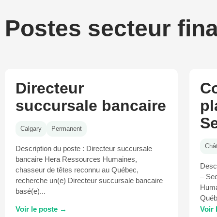
Postes secteur fin
Directeur
Co
succursale bancaire
pl
Se
Calgary
Permanent
Châ
Description du poste : Directeur succursale
bancaire Hera Ressources Humaines,
Descr
chasseur de têtes reconnu au Québec,
– Sec
recherche un(e) Directeur succursale bancaire
Huma
basé(e)...
Québe
Voir le poste →
Voir