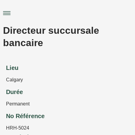
Aller
au
Main
contenu
Menu
Directeur succursale
bancaire
Lieu
Calgary
Durée
Permanent
No Référence
HRH-5024