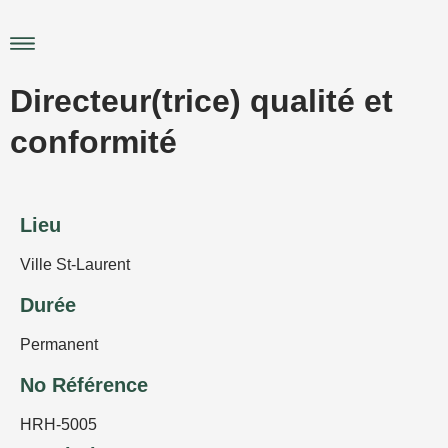
Aller
au
Main
contenu
Menu
Directeur(trice) qualité et
conformité
Lieu
Ville St-Laurent
Durée
Permanent
No Référence
HRH-5005