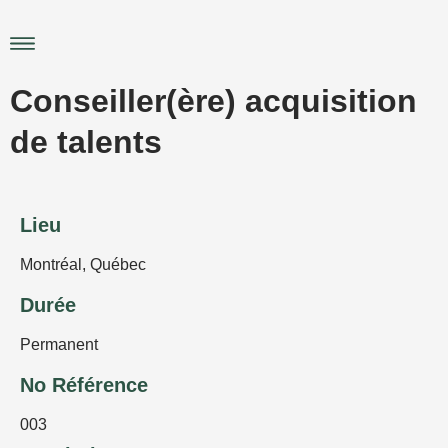
Aller
au
Main
contenu
Menu
Conseiller(ère) acquisition
de talents
Lieu
Montréal
,
Québec
Durée
Permanent
No Référence
003