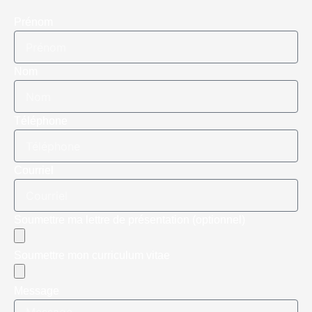
Prénom
Nom
Téléphone
Courriel
Soumettre ma lettre de présentation (optionnel)
Soumettre mon curriculum vitae
Message