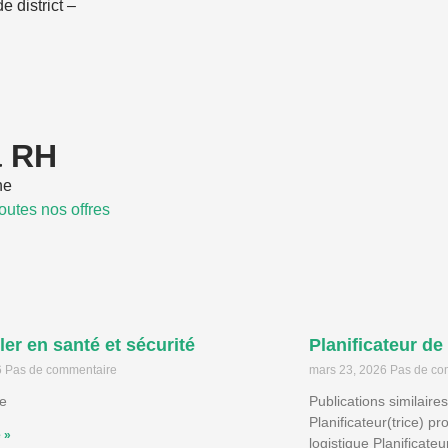
e district –
a RH
he
toutes nos offres
ler en santé et sécurité
Planificateur de
6
Pas de commentaire
mars 23, 2026
Pas de co
ie
Publications similaires
Planificateur(trice) p
e »
logistique Planificate