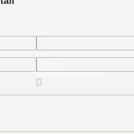
tail
Nom
Courriel
Soumettre mon curriculum vitae