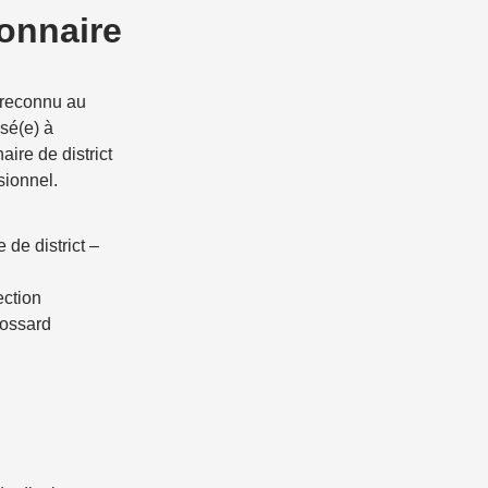
ionnaire
reconnu au
sé(e) à
ire de district
sionnel.
 de district –
ection
rossard