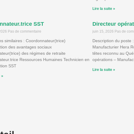
Lire la suite »
nateur.trice SST
Directeur opéra
 2026
Pas de commentaire
juin 15, 2026
Pas de com
ns similaires : Coordonnateur(trice)
Description du poste :
ation des avantages sociaux
Manufacturier Hera 
eur(trice) des régimes de retraite
têtes reconnu au Qué
teur.trice Ressources Humaines Technicien en
opérations – Manufact
ation SST
Lire la suite »
e »