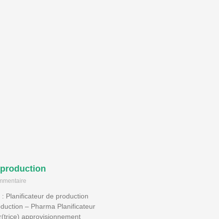
 production
mmentaire
 : Planificateur de production
roduction – Pharma Planificateur
ur(trice) approvisionnement