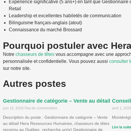
Expérience significative (5 ans+) en tant que Gestionnaire d
Retail
Leadership et excellentes habiletés de communication
Bilinguisme français-anglais (atout)
Connaissance du marché Brossard
Pourquoi postuler avec Her
Notre
chasseurs de têtes
vous accompagne avec une approc
personnalisée et confidentielle. Vous pouvez aussi
consulter 
sur notre site.
Autres postes
Gestionnaire de catégorie – Vente au détail
Conseil
juin 15, 2026
Pas de commentaire
avril 1, 202
Description du poste : Gestionnaire de catégorie – Vente
Montérég
au détail Hera Ressources Humaines, chasseurs de têtes
Lire la suit
reconnu au Québec, recherche un(e) Gestionnaire de