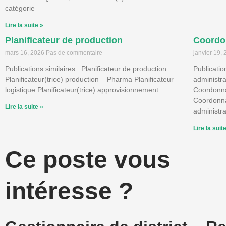
catégorie
Lire la suite »
Planificateur de production
Coordon
mars 16, 2026
Pas de commentaire
janvier 19,
Publications similaires : Planificateur de production
Publicatio
Planificateur(trice) production – Pharma Planificateur
administr
logistique Planificateur(trice) approvisionnement
Coordonnat
Coordonna
Lire la suite »
administr
Lire la suit
Ce poste vous
intéresse ?