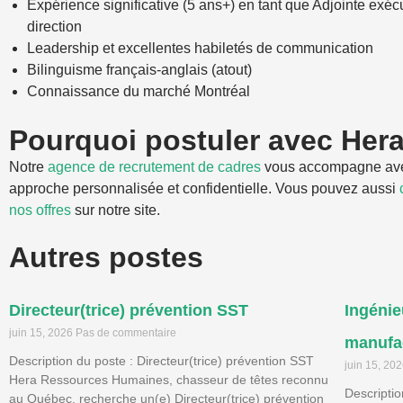
Expérience significative (5 ans+) en tant que Adjointe exécu
direction
Leadership et excellentes habiletés de communication
Bilinguisme français-anglais (atout)
Connaissance du marché Montréal
Pourquoi postuler avec Her
Notre
agence de recrutement de cadres
vous accompagne av
approche personnalisée et confidentielle. Vous pouvez aussi
nos offres
sur notre site.
Autres postes
Directeur(trice) prévention SST
Ingénie
juin 15, 2026
Pas de commentaire
manufac
Description du poste : Directeur(trice) prévention SST
juin 15, 20
Hera Ressources Humaines, chasseur de têtes reconnu
Descriptio
au Québec, recherche un(e) Directeur(trice) prévention