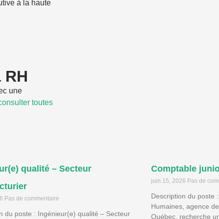
tive à la haute
a RH
ec une
consulter toutes
ur(e) qualité – Secteur
Comptable junio
juin 15, 2026
Pas de com
turier
Description du poste 
26
Pas de commentaire
Humaines, agence de
n du poste : Ingénieur(e) qualité – Secteur
Québec, recherche un