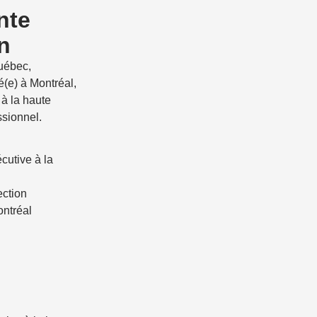
nte
n
uébec,
(e) à Montréal,
à la haute
ssionnel.
écutive à la
ection
ontréal