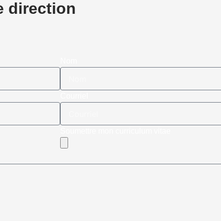
e direction
Nom
Courriel
Soumettre mon curriculum vitae