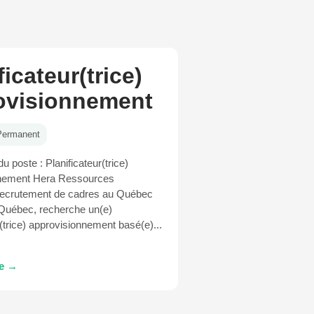
ficateur(trice)
ovisionnement
Permanent
u poste : Planificateur(trice)
nement Hera Ressources
ecrutement de cadres au Québec
Québec, recherche un(e)
r(trice) approvisionnement basé(e)...
te →