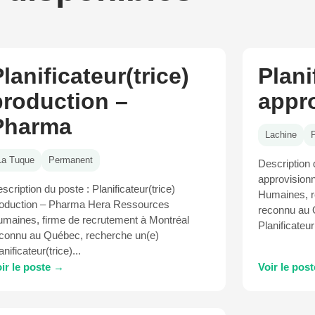
lanificateur(trice)
Plani
production –
appr
Pharma
Lachine
La Tuque
Permanent
Description d
approvision
scription du poste : Planificateur(trice)
Humaines, r
oduction – Pharma Hera Ressources
reconnu au 
maines, firme de recrutement à Montréal
Planificateu
connu au Québec, recherche un(e)
anificateur(trice)...
ir le poste →
Voir le pos