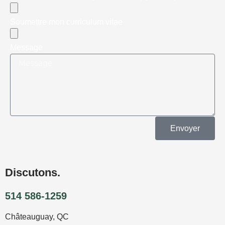
Soumettre mon curriculum vitae
Message
Envoyer
Discutons.
514 586-1259
Châteauguay, QC