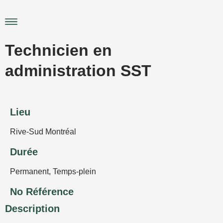
Aller
au
Main
contenu
Menu
Technicien en
administration SST
Lieu
Rive-Sud Montréal
Durée
Permanent
,
Temps-plein
No Référence
Description