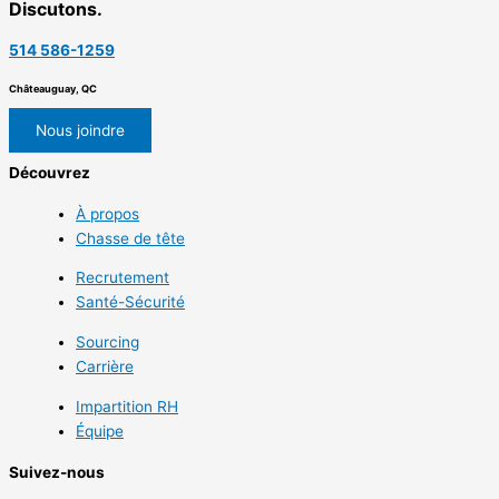
Discutons.
514 586-1259
Châteauguay, QC
Nous joindre
Découvrez
À propos
Chasse de tête
Recrutement
Santé-Sécurité
Sourcing
Carrière
Impartition RH
Équipe
Suivez-nous