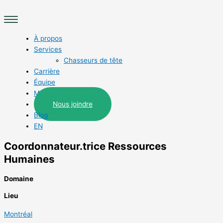
Aller
Main
au
Menu
contenu
À propos
Services
Chasseurs de tête
Carrière
Équipe
Métiers
Nous joindre
Blog
EN
Coordonnateur.trice Ressources
Humaines
Domaine
Lieu
Montréal