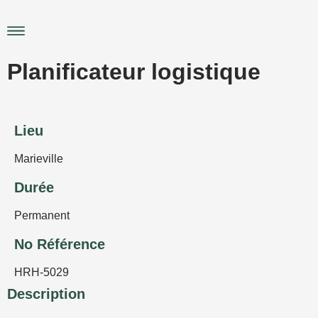
Aller
au
Main
contenu
Menu
Planificateur logistique
Lieu
Marieville
Durée
Permanent
No Référence
HRH-5029
Description