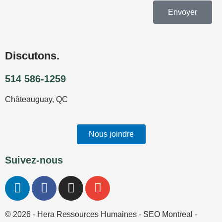
Envoyer
Discutons.
514 586-1259
Châteauguay, QC
Nous joindre
Suivez-nous
L
F
I
E
i
a
n
n
n
c
s
v
© 2026 - Hera Ressources Humaines -
SEO Montreal
-
k
e
t
e