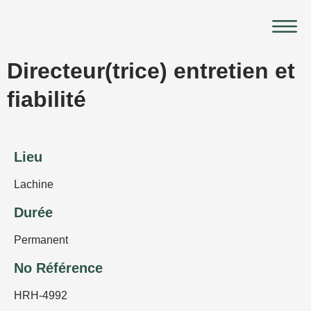
Aller
Main
au
Menu
contenu
Directeur(trice) entretien et
fiabilité
Lieu
Lachine
Durée
Permanent
No Référence
HRH-4992