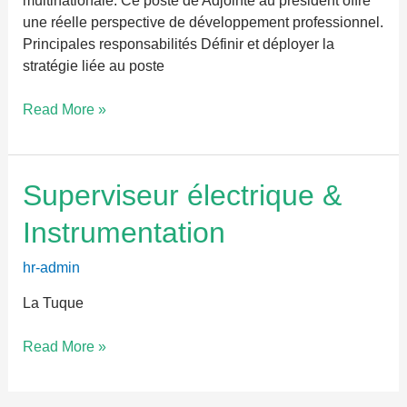
multinationale. Ce poste de Adjointe au président offre
une réelle perspective de développement professionnel.
Principales responsabilités Définir et déployer la
stratégie liée au poste
Read More »
Superviseur
Superviseur électrique &
électrique
Instrumentation
&
Instrumentation
hr-admin
La Tuque
Read More »