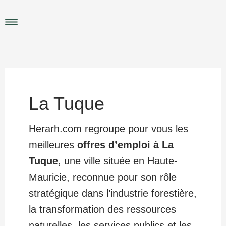
Aller
au
Main
contenu
Menu
La Tuque
Herarh.com regroupe pour vous les
meilleures
offres d’emploi à La
Tuque
, une ville située en Haute-
Mauricie, reconnue pour son rôle
stratégique dans l’industrie forestière,
la transformation des ressources
naturelles, les services publics et les